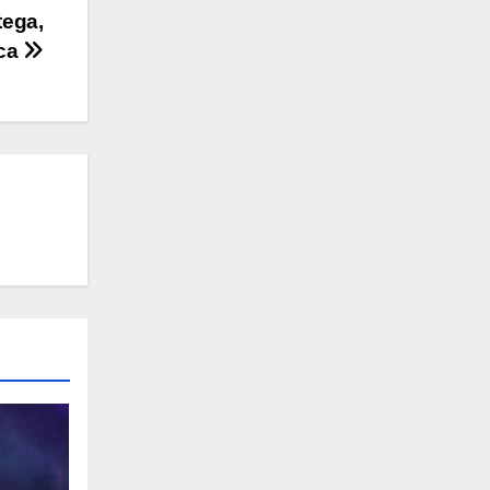
tega,
ica