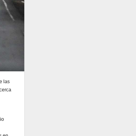
e las
acerca
io
s en