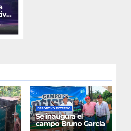
a
ivo
R1
Tour
DEPORTIVO EXTREMO
Se inaugura el
campo Bruno García