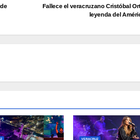
 de
Fallece el veracruzano Cristóbal Or
leyenda del Amér
Z
VERACRUZ