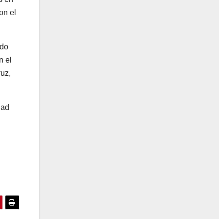
on el
ndo
n el
uz,
dad