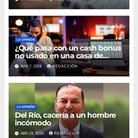
LA OPINIÓN
¿Qué pasa con un cash bonus
no usado en una casa de
apuestas online?
MAY 7, 2026
REDACCIÓN
LA OPINIÓN
Del Río, cacería a un hombre
incómodo
ABR 29, 2026
REDACCIÓN