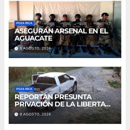
POZA RICA
ASEGURAN ARSENAL EN EL
AGUACATE
8 AGOSTO, 2026
POZA RICA
REPORTAN PRESUNTA
PRIVACIÓN DE LA LIBERTAD
DE DOS HOMBRES EN CERRO
8 AGOSTO, 2026
AZUL; HORAS DESPUÉS
HABRÍAN SIDO LIBERADOS