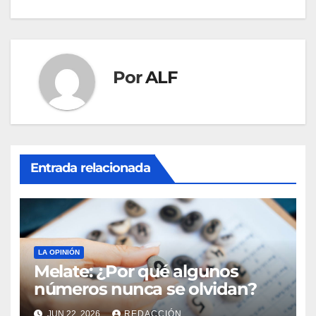
de
entradas
Por
ALF
Entrada relacionada
LA OPINIÓN
Melate: ¿Por qué algunos
números nunca se olvidan?
JUN 22, 2026
REDACCIÓN