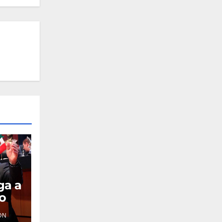
ga a
io
ÓN