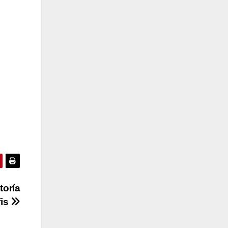
toría
fis