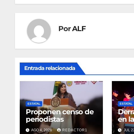
entradas
Por
ALF
Entrada relacionada
ESTATAL
ESTATAL
Proponen censo de
Derr
periodistas
en l
Card
AGO 4, 2026
REDACTOR1
JUL 2