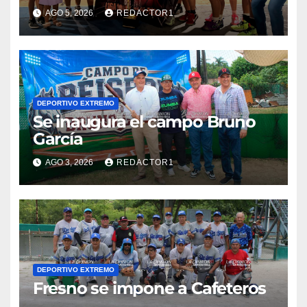
AGO 5, 2026
REDACTOR1
DEPORTIVO EXTREMO
Se inaugura el campo Bruno
García
AGO 3, 2026
REDACTOR1
DEPORTIVO EXTREMO
Fresno se impone a Cafeteros