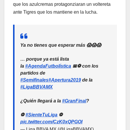
que los azulcremas protagonziaran un voltereta
ante Tigres que los mantiene en la lucha.
Ya no tienes que esperar más 😱😱😱
… porque ya está lista
la
#AgendaFutbolística
📅⚽ con los
partidos de
#Semifinales
#Apertura2019
de la
#LigaBBVAMX
¿Quién llegará a la
#GranFinal
?
⚽
#SienteTuLiga
⚽
pic.twitter.com/CzK0xQPGOI
— Liga BBVA MX (@LigaBBVAMX)