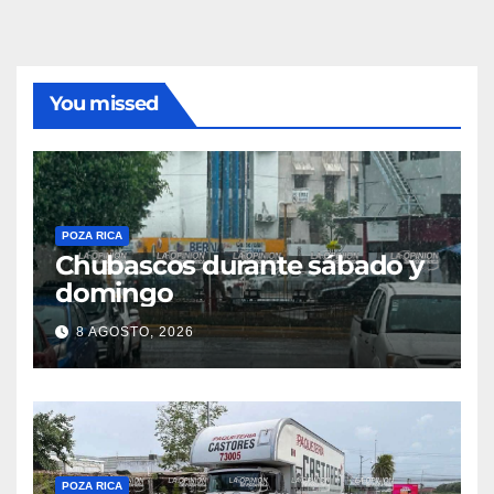
You missed
POZA RICA
Chubascos durante sábado y
domingo
8 AGOSTO, 2026
POZA RICA