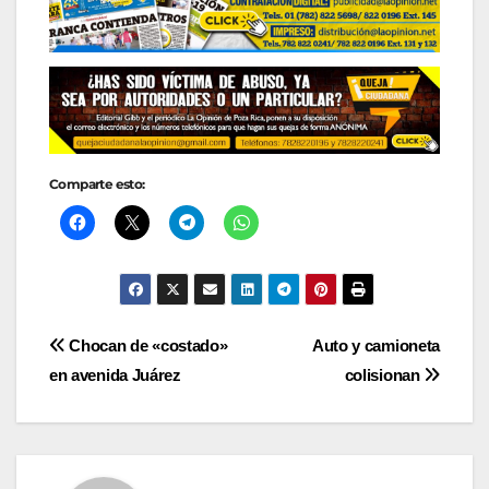
Comparte esto:
Navegación
Chocan de «costado»
Auto y camioneta
en avenida Juárez
colisionan
de
entradas