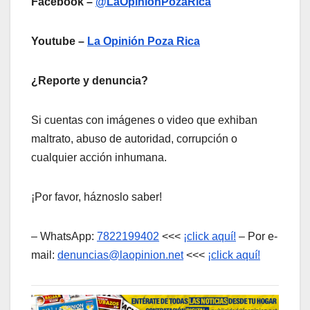
Facebook –
@LaOpiniónPozaRica
Youtube –
La Opinión Poza Rica
¿Reporte y denuncia?
Si cuentas con imágenes o video que exhiban
maltrato, abuso de autoridad, corrupción o
cualquier acción inhumana.
¡Por favor, háznoslo saber!
– WhatsApp:
7822199402
<<<
¡click aquí!
– Por e-
mail:
denuncias@laopinion.net
<<<
¡click aquí!