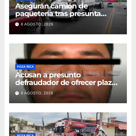
Aseguran camión de
paquetería tras presunta
captura de una iguana en
8 AGOSTO, 2026
Tuxpan
POZA RICA
Acusan a presunto
defraudador de ofrecer plazas
de maestros
8 AGOSTO, 2026
POZA RICA