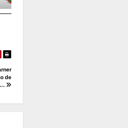
arner
do de
a…