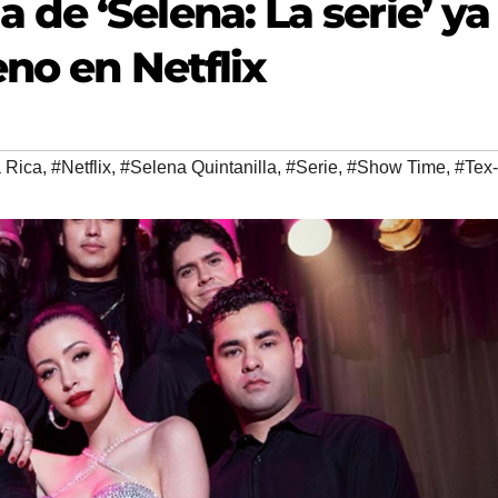
de ‘Selena: La serie’ ya
eno en Netflix
 Rica
,
#Netflix
,
#Selena Quintanilla
,
#Serie
,
#Show Time
,
#Tex