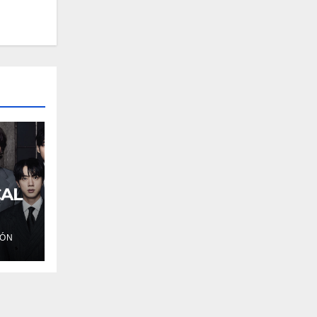
CAL
IÓN