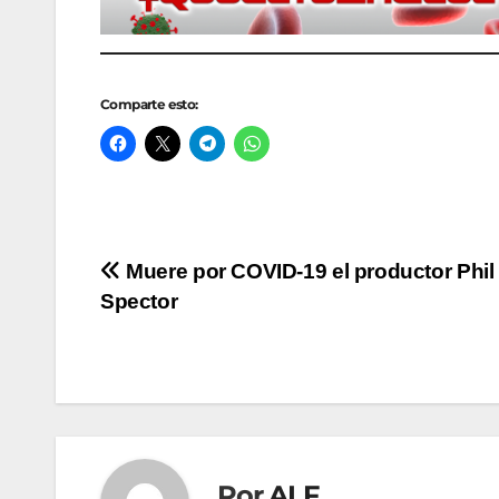
Comparte esto:
Navegación
Muere por COVID-19 el productor Phil
Spector
de
entradas
Por
ALF