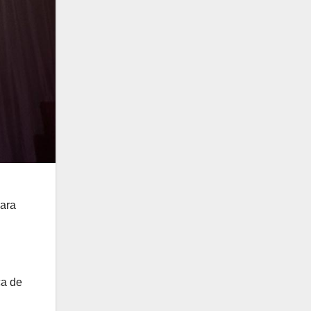
para
ca de