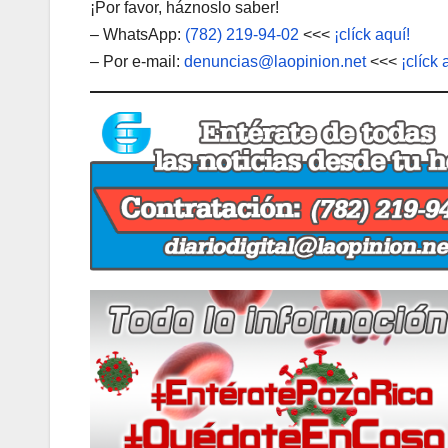
¡Por favor, háznoslo saber!
– WhatsApp:
(782) 219-94-02
<<<
¡clíck aquí!
– Por e-mail:
denuncias@laopinion.net
<<<
¡clíck 