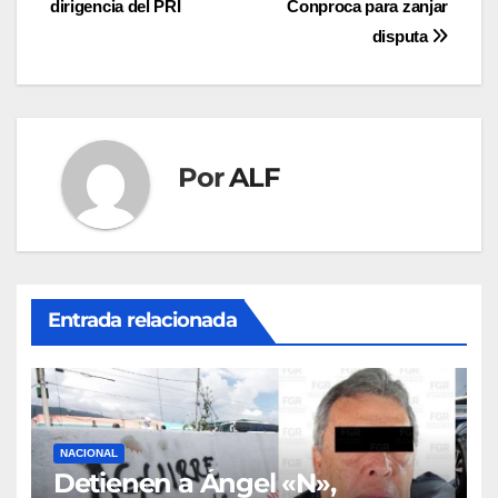
dirigencia del PRI
Conproca para zanjar
de
disputa
entradas
Por
ALF
Entrada relacionada
NACIONAL
Detienen a Ángel «N»,