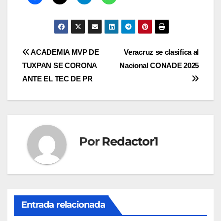
Navegación
ACADEMIA MVP DE
Veracruz se clasifica al
TUXPAN SE CORONA
Nacional CONADE 2025
de
ANTE EL TEC DE PR
entradas
Por
Redactor1
Entrada relacionada