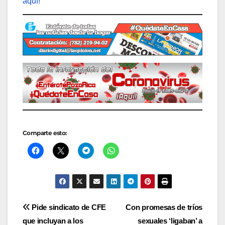
aquí!
Comparte esto:
Navegación
Pide sindicato de CFE
Con promesas de tríos
que incluyan a los
sexuales ‘ligaban’ a