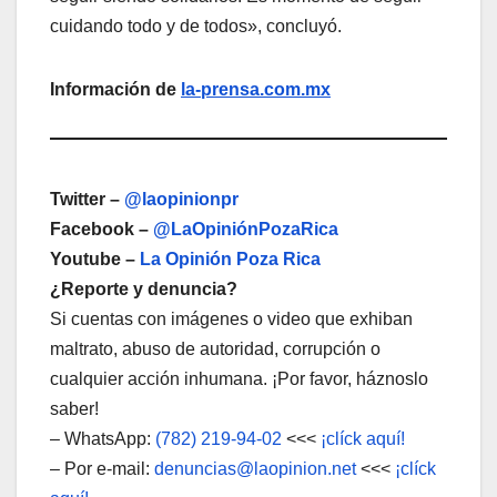
cuidando todo y de todos», concluyó.
Información de
la-prensa.com.mx
Twitter –
@laopinionpr
Facebook –
@LaOpiniónPozaRica
Youtube –
La Opinión Poza Rica
¿Reporte y denuncia?
Si cuentas con imágenes o video que exhiban
maltrato, abuso de autoridad, corrupción o
cualquier acción inhumana. ¡Por favor, háznoslo
saber!
– WhatsApp:
(782) 219-94-02
<<<
¡clíck aquí!
– Por e-mail:
denuncias@laopinion.net
<<<
¡clíck