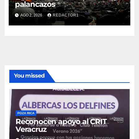
palancazos
AGO 2, 2026
REDACTOR1
You missed
POZA RICA
Reconocen apoyo al CRIT
Veracruz