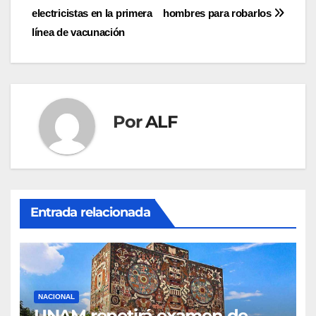
de
electricistas en la primera
hombres para robarlos
entradas
línea de vacunación
Por
ALF
Entrada relacionada
NACIONAL
UNAM repetirá examen de