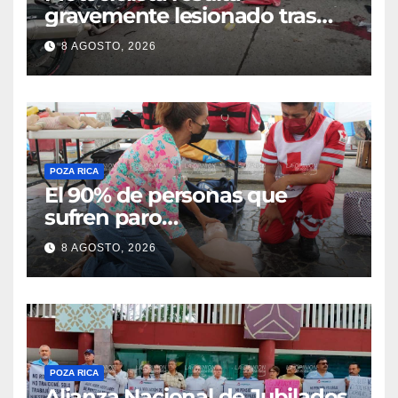
gravemente lesionado tras
choque en la colonia Ricardo
8 AGOSTO, 2026
Flores Magón
POZA RICA
El 90% de personas que
sufren paro
cardiorrespiratorio mueren
8 AGOSTO, 2026
POZA RICA
Alianza Nacional de Jubilados