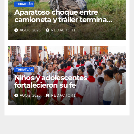
TIHUATLÁN
Aparatoso choque entre
camioneta y tráiler termina
con ambas unidades fuera de
AGO 6, 2026
REDACTOR1
la carretera en Tihuatlán
TIHUATLÁN
Niños y adolescentes
fortalecieron su fe
AGO 2, 2026
REDACTOR1