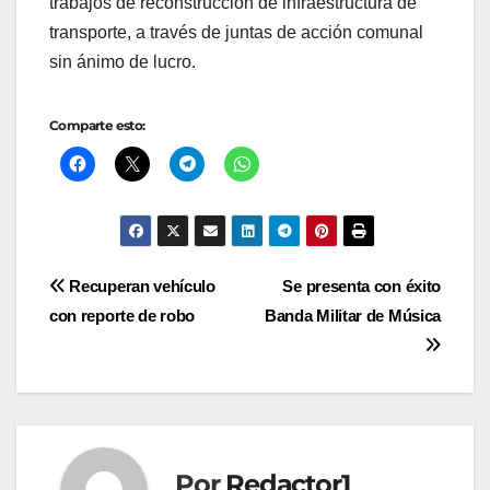
trabajos de reconstrucción de infraestructura de
transporte, a través de juntas de acción comunal
sin ánimo de lucro.
Comparte esto:
Navegación
Recuperan vehículo
Se presenta con éxito
con reporte de robo
Banda Militar de Música
de
entradas
Por
Redactor1