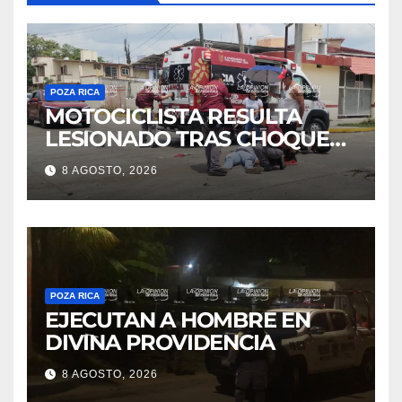
LESIONADO TRAS CHOQUE
EN LA 27 DE SEPTIEMBRE
8 AGOSTO, 2026
POZA RICA
EJECUTAN A HOMBRE EN
DIVINA PROVIDENCIA
8 AGOSTO, 2026
POZA RICA
ASEGURAN ARSENAL EN EL