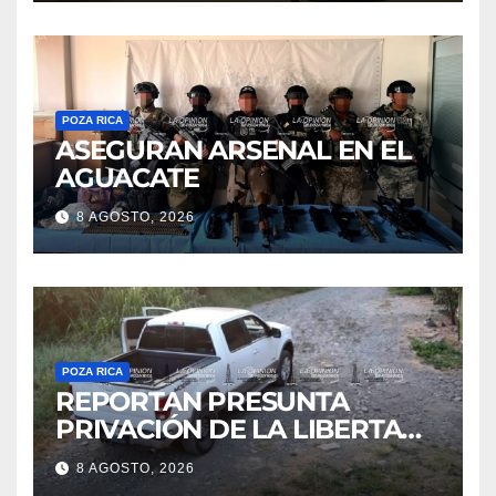
AGUACATE
8 AGOSTO, 2026
POZA RICA
REPORTAN PRESUNTA
PRIVACIÓN DE LA LIBERTAD
DE DOS HOMBRES EN CERRO
8 AGOSTO, 2026
AZUL; HORAS DESPUÉS
HABRÍAN SIDO LIBERADOS