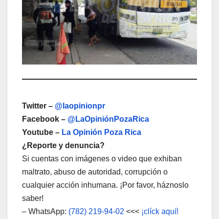
Twitter –
@laopinionpr
Facebook –
@LaOpiniónPozaRica
Youtube –
La Opinión Poza Rica
¿Reporte y denuncia?
Si cuentas con imágenes o video que exhiban
maltrato, abuso de autoridad, corrupción o
cualquier acción inhumana. ¡Por favor, háznoslo
saber!
– WhatsApp:
(782) 219-94-02
<<<
¡clíck aquí!