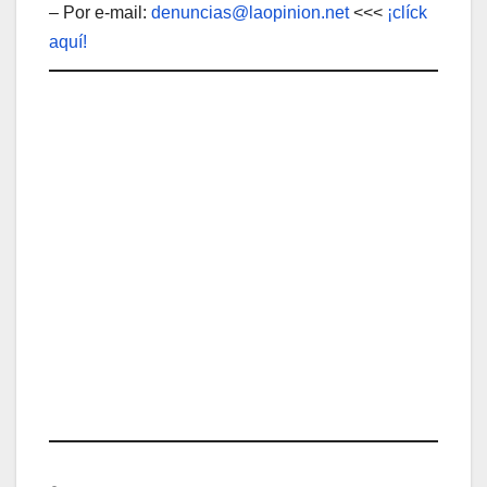
– Por e-mail:
denuncias@laopinion.net
<<<
¡clíck
aquí!
Comparte esto: