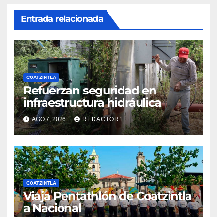
COATZINTLA
Refuerzan seguridad en
infraestructura hidráulica
AGO 7, 2026
REDACTOR1
COATZINTLA
Viaja Pentathlón de Coatzintla
a Nacional
AGO 5, 2026
REDACTOR1
COATZINTLA