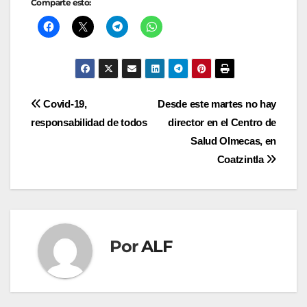
Navegación
Covid-19,
Desde este martes no hay
responsabilidad de todos
director en el Centro de
de
Salud Olmecas, en
entradas
Coatzintla
Por
ALF
Entrada relacionada