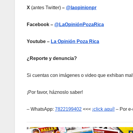
X
(antes Twitter)
–
@laopinionpr
Facebook –
@LaOpiniónPozaRica
Youtube –
La Opinión Poza Rica
¿Reporte y denuncia?
Si cuentas con imágenes o video que exhiban malt
¡Por favor, háznoslo saber!
– WhatsApp:
7822199402
<<<
¡click aquí!
– Por e-