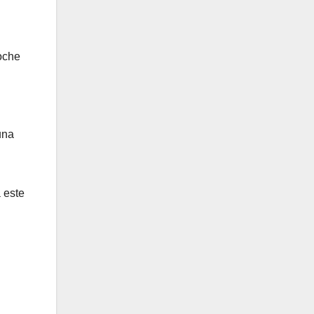
noche
una
 este