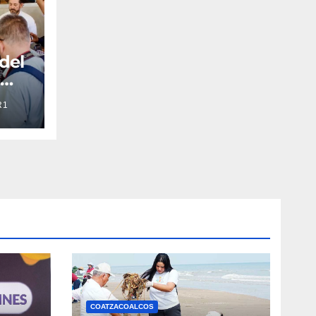
 del
a
R1
COATZACOALCOS