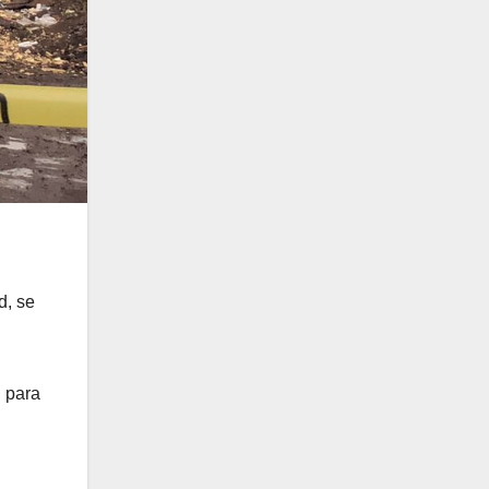
d, se
n para