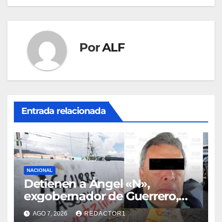
Por
ALF
Entrada relacionada
NACIONAL
Detienen a Ángel «N»,
exgobernador de Guerrero,
por el caso Ayotzinapa
AGO 7, 2026
REDACTOR1