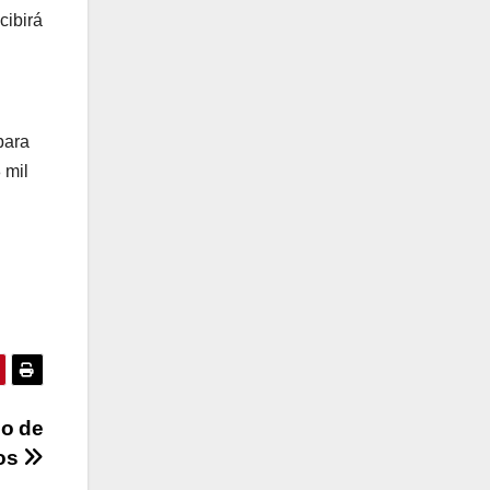
cibirá
para
 mil
so de
tos