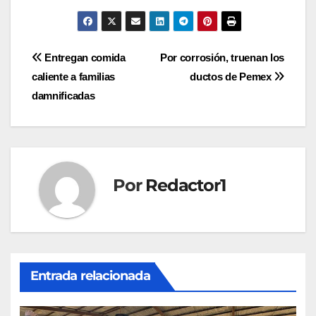
Navegación
Entregan comida
Por corrosión, truenan los
caliente a familias
ductos de Pemex
de
damnificadas
entradas
Por
Redactor1
Entrada relacionada