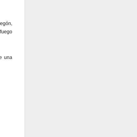
regón,
 fuego
de una