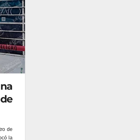
una
 de
tro de
ocó la