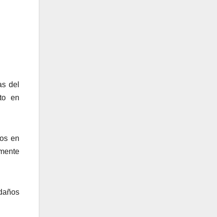
as del
to en
ños en
lmente
 daños