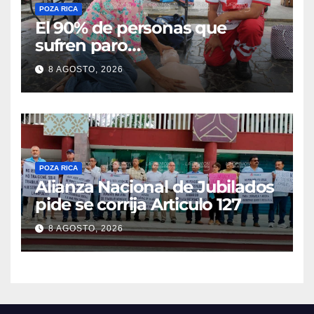
POZA RICA
El 90% de personas que
sufren paro
cardiorrespiratorio mueren
8 AGOSTO, 2026
POZA RICA
Alianza Nacional de Jubilados
pide se corrija Articulo 127
8 AGOSTO, 2026