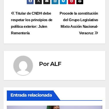
Navegación
Titular de CNDH debe
Procede la constitución
respetar los principios de
del Grupo Legislativo
de
política exterior: Julen
Mixto Acción Nacional-
entradas
Rementería
Veracruz
Por
ALF
Entrada relacionada