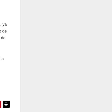
, ya
o de
s de
 la