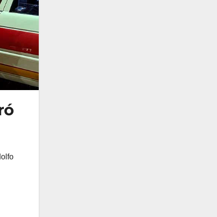
ró
olfo