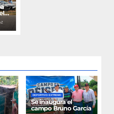
pa
el
AZ
DEPORTIVO EXTREMO
Se inaugura el
campo Bruno García