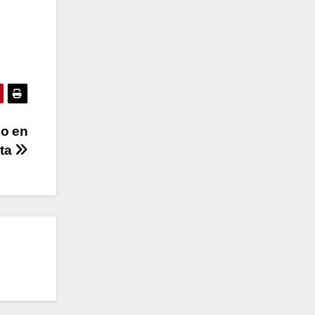
no en
sta