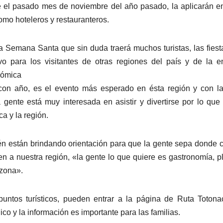
nte el pasado mes de noviembre del año pasado, la aplicarán e
omo hoteleros y restauranteros.
a Semana Santa que sin duda traerá muchos turistas, las fiest
vo para los visitantes de otras regiones del país y de la e
nómica
o con año, es el evento más esperado en ésta región y con l
 gente está muy interesada en asistir y divertirse por lo que
a y la región.
én están brindando orientación para que la gente sepa donde 
 a nuestra región, «la gente lo que quiere es gastronomía, p
 zona».
untos turísticos, pueden entrar a la página de Ruta Toton
co y la información es importante para las familias.