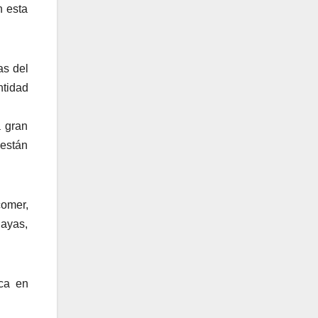
n esta
as del
ntidad
a gran
 están
comer,
layas,
aca en