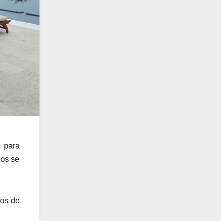
n para
ios se
ios de