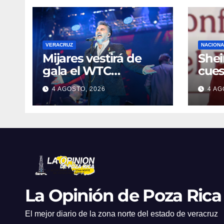
VERACRUZ
NACIONA
Mijares vestirá de
She
gala el WTC
cues
Veracruz con un
mili
4 AGOSTO, 2026
4 AG
monumental show
Gua
sinfónico por sus 10
años de gira
La Opinión de Poza Rica
El mejor diario de la zona norte del estado de veracruz