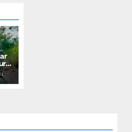
ar
ura
R1