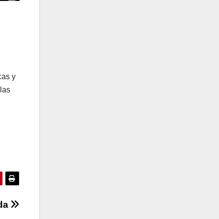
cas y
 las
da