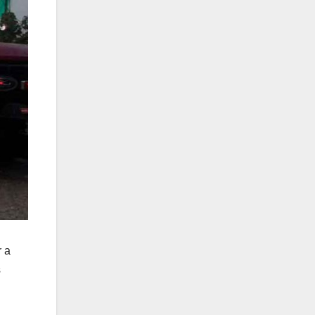
r a
s