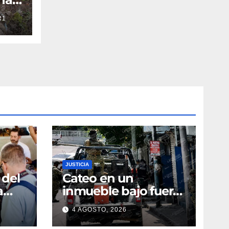
oza
R1
con
JUSTICIA
 del
Cateo en un
a
inmueble bajo fuerte
operativo
4 AGOSTO, 2026