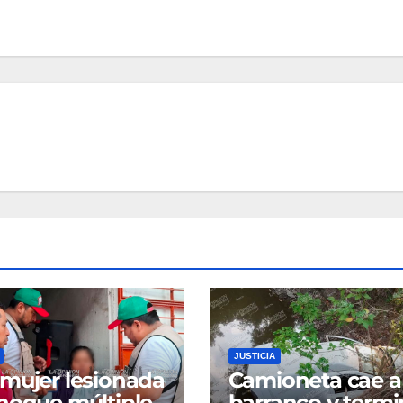
JUSTICIA
mujer lesionada
Camioneta cae a
hoque múltiple
barranco y termi