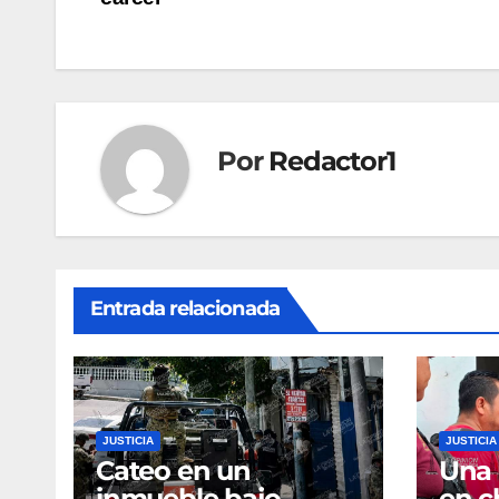
de
entradas
Por
Redactor1
Entrada relacionada
JUSTICIA
JUSTICIA
Cateo en un
Una 
inmueble bajo
en c