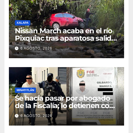
XALAPA
Nissan March acaba en el río
Pixquiac tras aparatosa salida
de camino en la carretera
6 AGOSTO, 2026
Briones
MINATITLÁN
Se hacía pasar por abogado
de la Fiscalía; lo detienen con
camioneta robada en
6 AGOSTO, 2026
Minatitlán