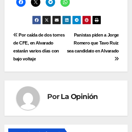
Navegación
Por caída de dos torres
Panistas piden a Jorge
de CFE, en Alvarado
Romero que Tavo Ruiz
de
estarán varios días con
sea candidato en Alvarado
entradas
bajo voltaje
Por
La Opinión