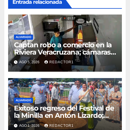
Entrada relacionada
ALVARADO
Captan robo a comercio en la
Riviera Veracruzana; cámaras
registran cada movimiento del
AGO 5, 2026
REDACTOR1
presunto responsable
ALVARADO
Exitoso regreso del Festival de
la Minilla en Antón Lizardo;
impulsa el turismo y la
AGO 1, 2026
REDACTOR1
gastronomía alvaradeña