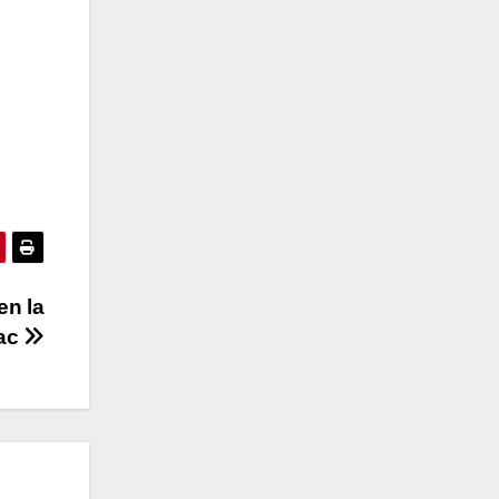
en la
yac