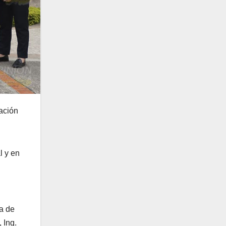
ación
l y en
a de
 Ing.