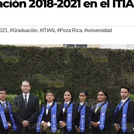
ción 2018-2021 en el ITI
2021
,
#Graduación
,
#ITIAN
,
#Poza Rica
,
#universidad