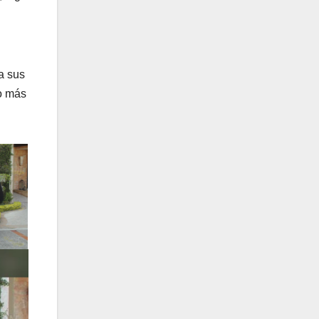
a sus
io más