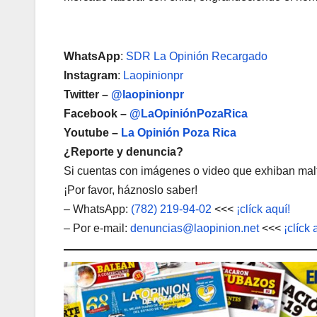
WhatsApp
:
SDR La Opinión Recargado
Instagram
:
Laopinionpr
Twitter –
@laopinionpr
Facebook –
@LaOpiniónPozaRica
Youtube –
La Opinión Poza Rica
¿Reporte y denuncia?
Si cuentas con imágenes o video que exhiban malt
¡Por favor, háznoslo saber!
– WhatsApp:
(782) 219-94-02
<<<
¡clíck aquí!
– Por e-mail:
denuncias@laopinion.net
<<<
¡clíck 