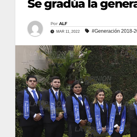
Se gradúa la genera
Por
ALF
#Generación 2018-
MAR 11, 2022