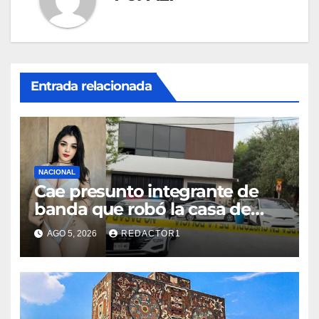
Entrada relacionada
NACIONAL
Cae presunto integrante de
banda que robó la casa de
Karely Ruiz
AGO 5, 2026
REDACTOR1