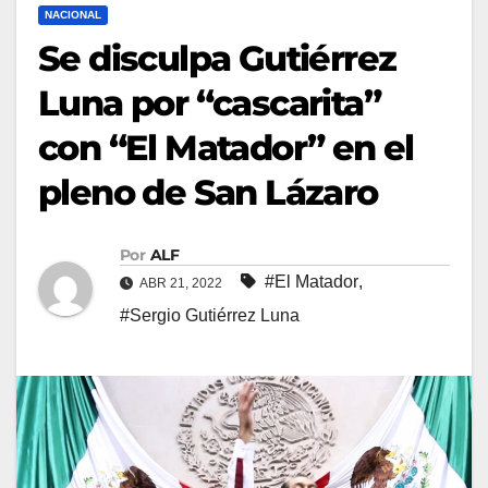
NACIONAL
Se disculpa Gutiérrez
Luna por “cascarita”
con “El Matador” en el
pleno de San Lázaro
Por
ALF
#El Matador
,
ABR 21, 2022
#Sergio Gutiérrez Luna