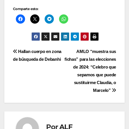
Comparte esto:
Navegación
Hallan cuerpo en zona
AMLO “muestra sus
de búsqueda de Debanhi
fichas” para las elecciones
de
de 2024: “Celebro que
entradas
sepamos que puede
sustituirme Claudia, o
Marcelo”
Por
ALF