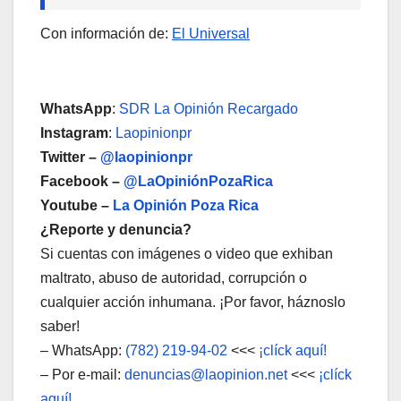
Con información de:
El Universal
WhatsApp
:
SDR La Opinión Recargado
Instagram
:
Laopinionpr
Twitter –
@laopinionpr
Facebook –
@LaOpiniónPozaRica
Youtube –
La Opinión Poza Rica
¿Reporte y denuncia?
Si cuentas con imágenes o video que exhiban
maltrato, abuso de autoridad, corrupción o
cualquier acción inhumana. ¡Por favor, háznoslo
saber!
– WhatsApp:
(782) 219-94-02
<<<
¡clíck aquí!
– Por e-mail:
denuncias@laopinion.net
<<<
¡clíck
aquí!