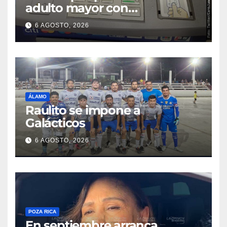
adulto mayor con
discapacidad visual en cajero
6 AGOSTO, 2026
bancario
ÁLAMO
Raulito se impone a
Galácticos
6 AGOSTO, 2026
POZA RICA
En septiembre arranca