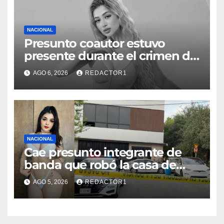
NACIONAL
Presunto coautor estuvo
presente durante el crimen de
Valeria Márquez: Fiscalía
AGO 6, 2026
REDACTOR1
NACIONAL
Cae presunto integrante de
banda que robó la casa de
Karely Ruiz
AGO 5, 2026
REDACTOR1