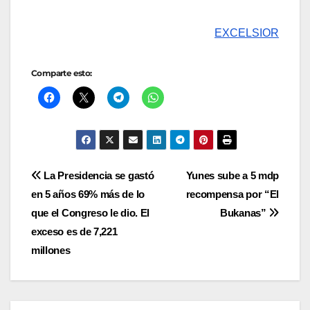
EXCELSIOR
Comparte esto:
Navegación
La Presidencia se gastó
Yunes sube a 5 mdp
en 5 años 69% más de lo
recompensa por “El
de
que el Congreso le dio. El
Bukanas”
entradas
exceso es de 7,221
millones