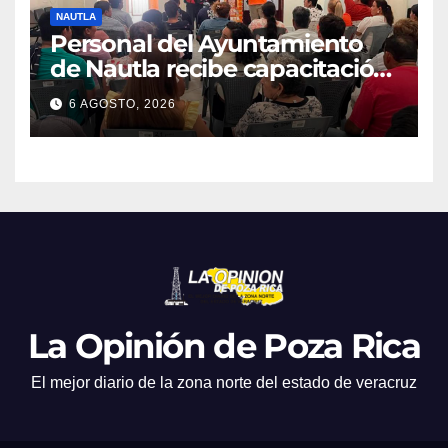
NAUTLA
Personal del Ayuntamiento
de Nautla recibe capacitación
en atención a emergencias
6 AGOSTO, 2026
La Opinión de Poza Rica
El mejor diario de la zona norte del estado de veracruz