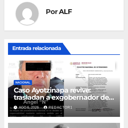
Por
ALF
Entrada relacionada
NACIONAL
Caso Ayotzinapa revive:
trasladan a exgobernador de
Guerrero a prisión federal
AGO 6, 2026
REDACTOR1