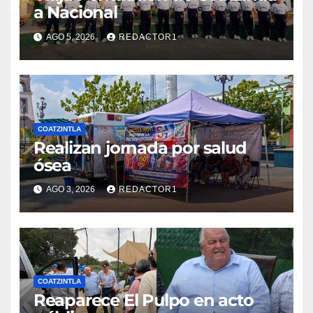
a Nacional
AGO 5, 2026
REDACTOR1
COATZINTLA
Realizan jornada por salud
ósea
AGO 3, 2026
REDACTOR1
COATZINTLA
Reaparece El Pulpo en acto