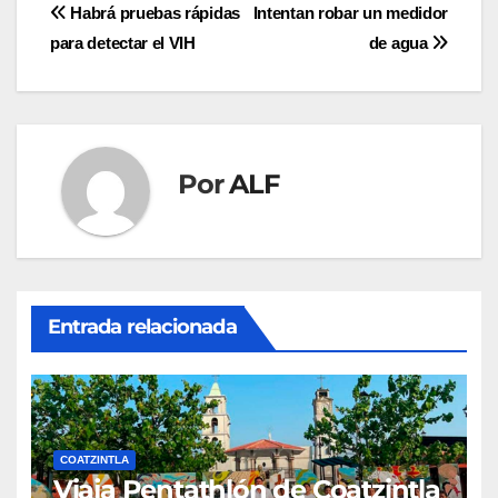
Navegación
Habrá pruebas rápidas
Intentan robar un medidor
para detectar el VIH
de agua
de
entradas
Por
ALF
Entrada relacionada
COATZINTLA
Viaja Pentathlón de Coatzintla