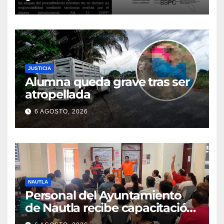
JUSTICIA
Alumna queda grave tras ser
atropellada
6 AGOSTO, 2026
NAUTLA
Personal del Ayuntamiento
de Nautla recibe capacitación
en atención a emergencias