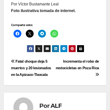
Por Víctor Bustamante Leal
Foto ilustrativa tomada de internet.
Comparte esto:
Navegación
Fatal choque deja 5
Incrementa el robo de
muertos y 20 lesionados
motocicletas en Poza Rica
de
en la Apizaco-Tlaxcala
entradas
Por
ALF