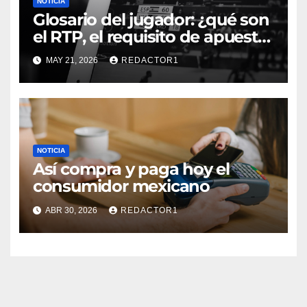
NOTICIA
Glosario del jugador: ¿qué son
el RTP, el requisito de apuesta,
los giros gratis y la volatilidad?
MAY 21, 2026
REDACTOR1
NOTICIA
Así compra y paga hoy el
consumidor mexicano
ABR 30, 2026
REDACTOR1