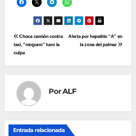
Navegación
Choca camión contra
Alerta por hepatitis “A” en
taxi, “ninguno” tuvo la
la zona del palmar
de
culpa
entradas
Por
ALF
Entrada relacionada