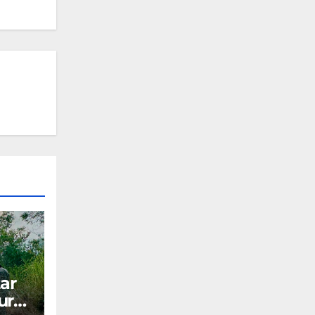
ar
ura