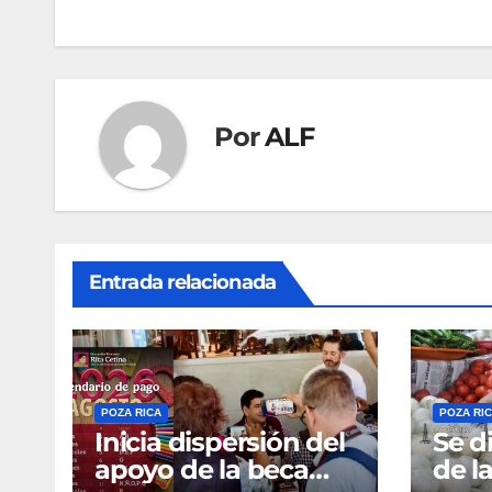
entradas
Por
ALF
Entrada relacionada
POZA RICA
POZA RI
Inicia dispersión del
Se d
apoyo de la beca
de la