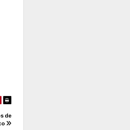
os de
co