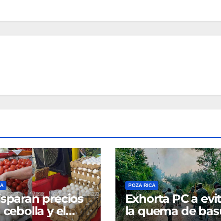
CA
POZA RICA
isparan precios
Exhorta PC a evit
 cebolla y el
la quema de bas