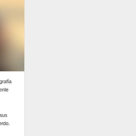
grafía
ente
 sus
erdo.