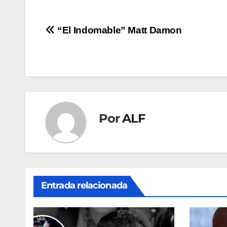
Navegación
“El Indomable” Matt Damon
de
entradas
Por
ALF
Entrada relacionada