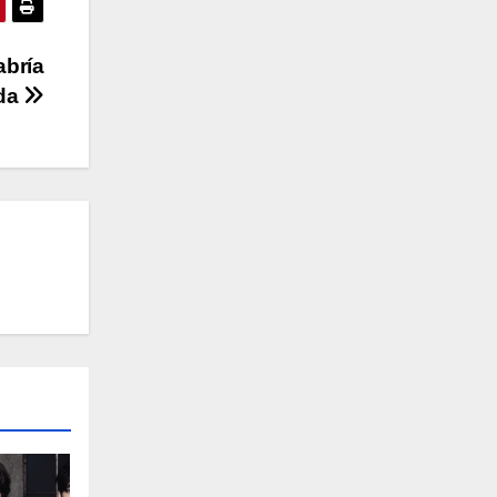
abría
nda