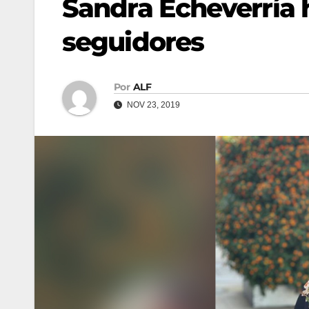
Sandra Echeverría 
seguidores
Por
ALF
NOV 23, 2019