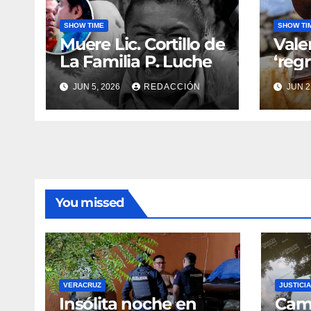
SHOW TIME
SHOW TI
Muere Lic. Cortillo de
Vale
La Familia P. Luche
‘reg
hol
JUN 5, 2026
REDACCIÓN
JUN 2
You missed
VERACRUZ
JUSTICIA
Insólita noche en
Cami