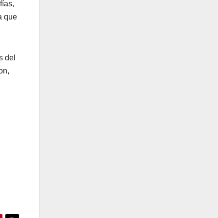
fías,
la que
s del
on,