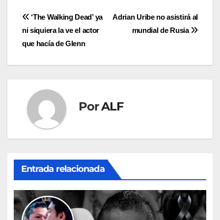
Navegación
‘The Walking Dead’ ya
Adrian Uribe no asistirá al
ni siquiera la ve el actor
mundial de Rusia
de
que hacía de Glenn
entradas
Por
ALF
Entrada relacionada