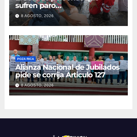
sufren paro
cardiorrespiratorio mueren
8 AGOSTO, 2026
POZA RICA
Alianza Nacional de Jubilados
pide se corrija Articulo 127
8 AGOSTO, 2026