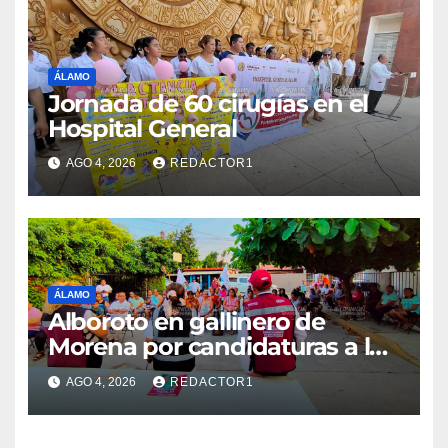
ÁLAMO
Jornada de 60 cirugías en el
Hospital General
AGO 4, 2026
REDACTOR1
ÁLAMO
Alboroto en gallinero de
Morena por candidaturas a la
diputación
AGO 4, 2026
REDACTOR1