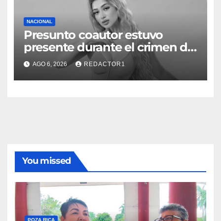
NACIONAL
Presunto coautor estuvo
presente durante el crimen de
Valeria Márquez: Fiscalía
AGO 6, 2026
REDACTOR1
You missed
POZA RICA