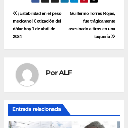
Navegación
¡Estabilidad en el peso
Guillermo Torres Rojas,
mexicano! Cotización del
fue trágicamente
de
dólar hoy 1 de abril de
asesinado a tiros en una
entradas
2024
taquería
Por
ALF
Entrada relacionada