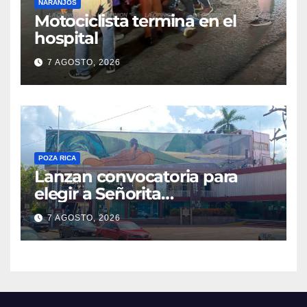
NARANJOS
Motociclista termina en el
hospital
7 AGOSTO, 2026
POZA RICA
Lanzan convocatoria para
elegir a Señorita
Independencia, Patria y
7 AGOSTO, 2026
Libertad 2026