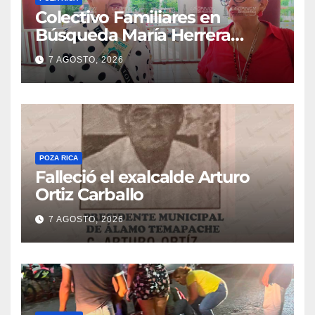
Colectivo Familiares en
Búsqueda María Herrera
convoca a marcha
7 AGOSTO, 2026
POZA RICA
Falleció el exalcalde Arturo
Ortiz Carballo
7 AGOSTO, 2026