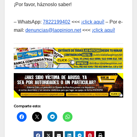
¡Por favor, háznoslo saber!
– WhatsApp:
7822199402
<<<
¡click aquí!
– Por e-
mail:
denuncias@laopinion.net
<<<
¡click aquí!
Comparte esto: