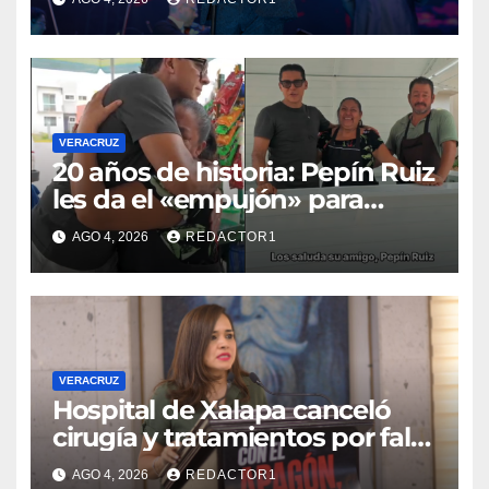
años de gira
VERACRUZ
20 años de historia: Pepín Ruiz
les da el «empujón» para
transformar el negocio de
AGO 4, 2026
REDACTOR1
Georgina y Alberto
VERACRUZ
Hospital de Xalapa canceló
cirugía y tratamientos por falta
de energía eléctrica: Elena
AGO 4, 2026
REDACTOR1