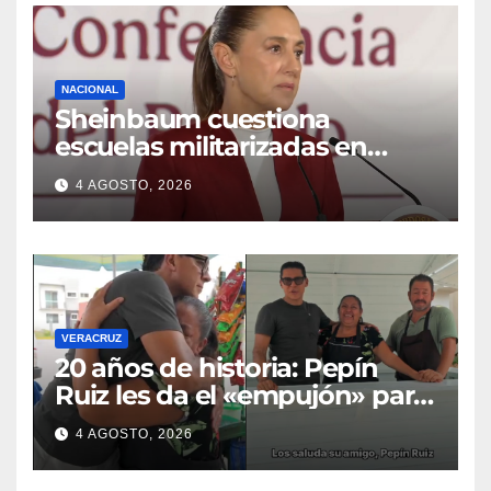
NACIONAL
Sheinbaum cuestiona
escuelas militarizadas en
Guanajuato
4 AGOSTO, 2026
VERACRUZ
20 años de historia: Pepín
Ruiz les da el «empujón» para
transformar el negocio de
4 AGOSTO, 2026
Georgina y Alberto