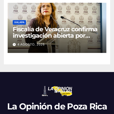
XALAPA
Fiscalía de Veracruz confirma
investigación abierta por
homicidio de periodista
4 AGOSTO, 2026
Roxana Ramírez; esperan
desafuero de un alcalde
presunto implicado
La Opinión de Poza Rica