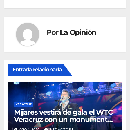
Por
La Opinión
Entrada relacionada
VERACRUZ
Mijares vestirá de gala el WTC
Veracruz con un monumental
show sinfónico por sus 10
AGO 4, 2026
REDACTOR1