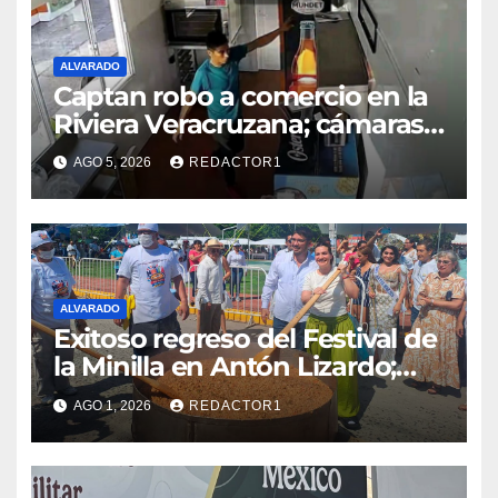
ALVARADO
Captan robo a comercio en la
Riviera Veracruzana; cámaras
registran cada movimiento del
AGO 5, 2026
REDACTOR1
presunto responsable
ALVARADO
Exitoso regreso del Festival de
la Minilla en Antón Lizardo;
impulsa el turismo y la
AGO 1, 2026
REDACTOR1
gastronomía alvaradeña