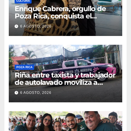
CULTURA
Enrique Cabrera, orgullo de
Poza Rica, conquista el
mundo con su arte
6 AGOSTO, 2026
POZA RICA
Riña entre taxista y trabajador
de autolavado moviliza a
policías en Poza Rica
6 AGOSTO, 2026