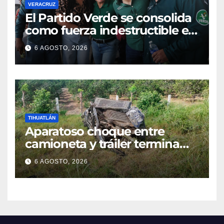
VERACRUZ
​El Partido Verde se consolida
como fuerza indestructible en
la zona norte de Veracruz
6 AGOSTO, 2026
TIHUATLÁN
Aparatoso choque entre
camioneta y tráiler termina
con ambas unidades fuera de
6 AGOSTO, 2026
la carretera en Tihuatlán