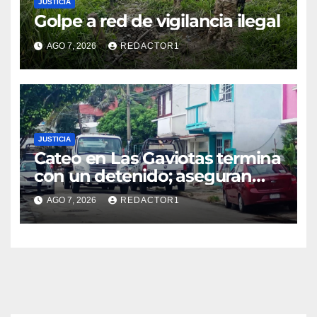
JUSTICIA
Golpe a red de vigilancia ilegal
AGO 7, 2026
REDACTOR1
JUSTICIA
Cateo en Las Gaviotas termina
con un detenido; aseguran
armas, presunta droga y un
AGO 7, 2026
REDACTOR1
automóvil