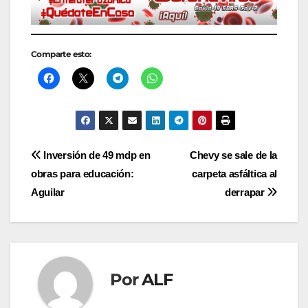
Comparte esto:
Navegación
Inversión de 49 mdp en
Chevy se sale de la
obras para educación:
carpeta asfáltica al
de
Aguilar
derrapar
entradas
Por
ALF