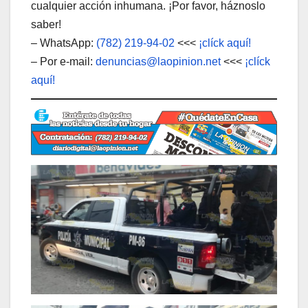
cualquier acción inhumana. ¡Por favor, háznoslo
saber!
– WhatsApp:
(782) 219-94-02
<<<
¡clíck aquí!
– Por e-mail:
denuncias@laopinion.net
<<<
¡clíck
aquí!