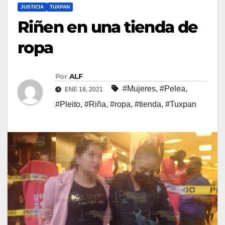
JUSTICIA
TUXPAN
Riñen en una tienda de
ropa
Por
ALF
#Mujeres
,
#Pelea
,
ENE 18, 2021
#Pleito
,
#Riña
,
#ropa
,
#tienda
,
#Tuxpan