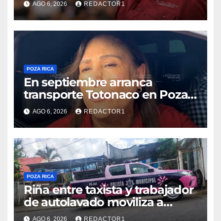
AGO 6, 2026
REDACTOR1
Apoyo a la Palabra: Rocío
Nahle
POZA RICA
En septiembre arranca
transporte Totonaco en Poza
Rica
AGO 6, 2026
REDACTOR1
POZA RICA
Riña entre taxista y trabajador
de autolavado moviliza a
policías en Poza Rica
AGO 6, 2026
REDACTOR1