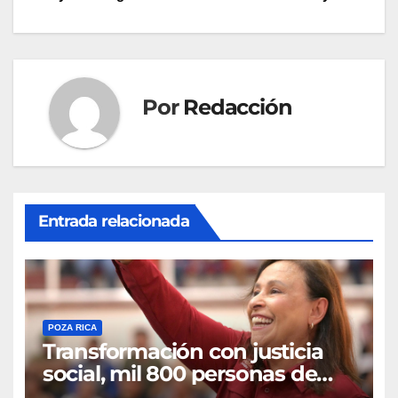
entradas
Por
Redacción
Entrada relacionada
POZA RICA
Transformación con justicia
social, mil 800 personas de
siete municipios reciben