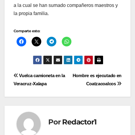
a la cual se han sumado compañeros maestros y
la propia familia.
Comparte esto:
Navegación
Vuelca camioneta en la
Hombre es ejecutado en
Veracruz-Xalapa
Coatzacoalcos
de
entradas
Por
Redactor1