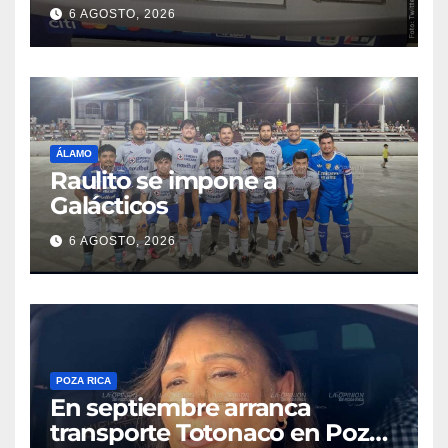
discapacidad visual en cajero
6 AGOSTO, 2026
bancario
ÁLAMO
Raulito se impone a
Galácticos
6 AGOSTO, 2026
POZA RICA
En septiembre arranca
transporte Totonaco en Poza