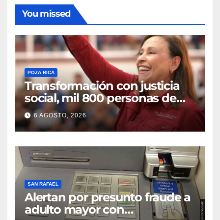
You missed
POZA RICA
Transformación con justicia
social, mil 800 personas de
siete municipios reciben
6 AGOSTO, 2026
Apoyo a la Palabra: Rocío
Nahle
SAN RAFAEL
Alertan por presunto fraude a
adulto mayor con