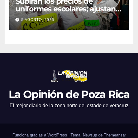
Subirán los precios de
uniformes escolares; ajustan
promociones
5 AGOSTO, 2026
La Opinión de Poza Rica
El mejor diario de la zona norte del estado de veracruz
Funciona gracias a WordPress
|
Tema: Newsup de
Themeansar