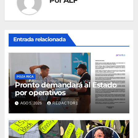
Por
ALF
Entrada relacionada
POZA RICA
Pronto demandará al Estado
por operativos
AGO 5, 2026
REDACTOR1