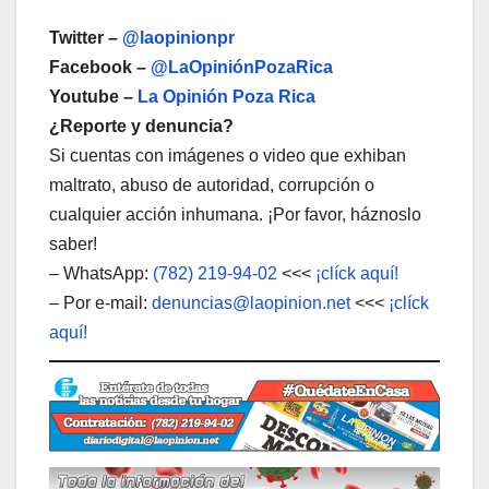
Twitter –
@laopinionpr
Facebook –
@LaOpiniónPozaRica
Youtube –
La Opinión Poza Rica
¿Reporte y denuncia?
Si cuentas con imágenes o video que exhiban
maltrato, abuso de autoridad, corrupción o
cualquier acción inhumana. ¡Por favor, háznoslo
saber!
– WhatsApp:
(782) 219-94-02
<<<
¡clíck aquí!
– Por e-mail:
denuncias@laopinion.net
<<<
¡clíck
aquí!