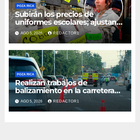
POZA RICA
Subirán los precios de
uniformes escolares; ajustan
promociones
AGO 5, 2026
REDACTOR1
POZA RICA
Realizan trabajos de
balizamiento en la carretera
Poza Rica–Cazones
AGO 5, 2026
REDACTOR1