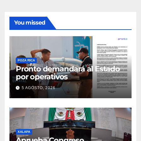
You missed
POZA RICA
Pronto demandará al Estado
por operativos
5 AGOSTO, 2026
XALAPA
Aprueba Congreso