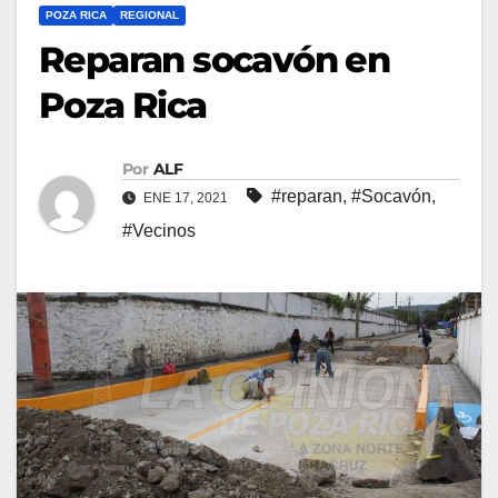
POZA RICA
REGIONAL
Reparan socavón en
Poza Rica
Por
ALF
#reparan
,
#Socavón
,
ENE 17, 2021
#Vecinos