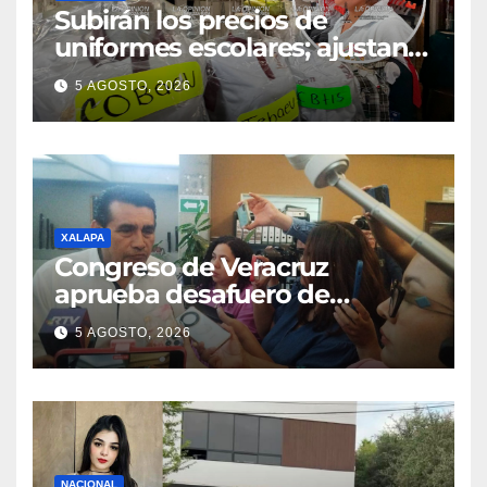
Subirán los precios de
uniformes escolares; ajustan
promociones
5 AGOSTO, 2026
XALAPA
Congreso de Veracruz
aprueba desafuero de
alcaldes de Ixhuatlán del
5 AGOSTO, 2026
Sureste y Úrsulo Galván
NACIONAL