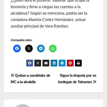
¿Quién será el próximo ‘valiente’ que ocupe la
tesorería y firme a ciegas las cuentas a la
alcaldesa? Según se menciona, podría ser la
contadora Mariela Cortez Hernández, actual
auxiliar principal de Vera Ramírez.
Comparte esto:
Navegación
Quitan a candidato de
Sigue la disputa por ex
MC a la alcaldía
bodegas de Tabamex
de
entradas