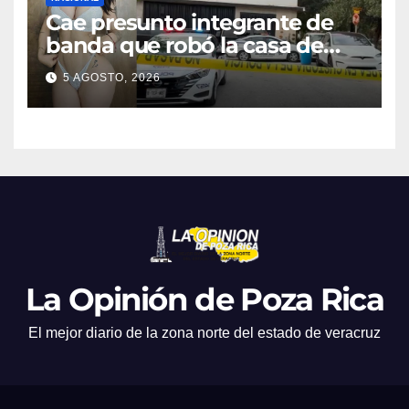
Cae presunto integrante de
banda que robó la casa de
Karely Ruiz
5 AGOSTO, 2026
La Opinión de Poza Rica
El mejor diario de la zona norte del estado de veracruz