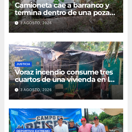
Camioneta cae a barranco y
termina dentro de una poza
en Coatzintla; conductor sale
3 AGOSTO, 2026
con golpes leves
JUSTICIA
Voraz incendio consume tres
cuartos de una vivienda en la
colonia Manuel Ávila
3 AGOSTO, 2026
Camacho
DEPORTIVO EXTREMO