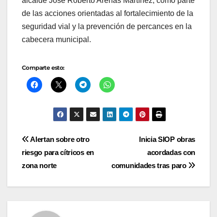
alcalde José Roberto Arenas Martínez, como parte
de las acciones orientadas al fortalecimiento de la
seguridad vial y la prevención de percances en la
cabecera municipal.
Comparte esto:
Navegación
Alertan sobre otro
Inicia SIOP obras
riesgo para cítricos en
acordadas con
de
zona norte
comunidades tras paro
entradas