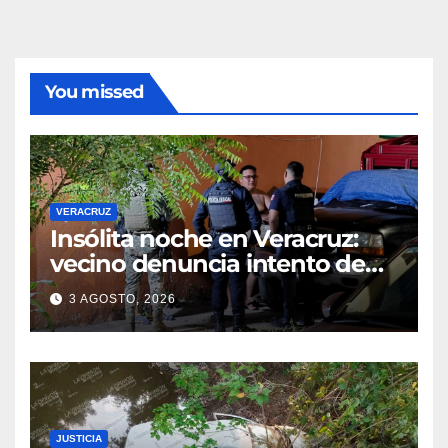
You missed
VERACRUZ
Insólita noche en Veracruz:
vecino denuncia intento de
cateo tras viralizar video
3 AGOSTO, 2026
captado por cámaras de
seguridad
JUSTICIA