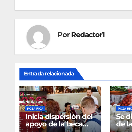
entradas
Por
Redactor1
Entrada relacionada
POZA RICA
POZA RI
Inicia dispersión del
Se d
apoyo de la beca
de la
Rita Cetina
hue