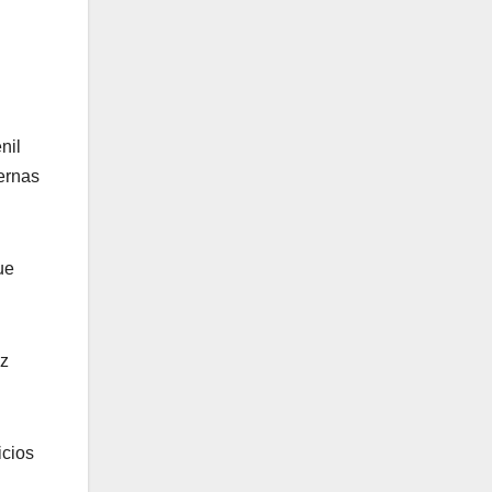
nil
ternas
ue
nz
icios