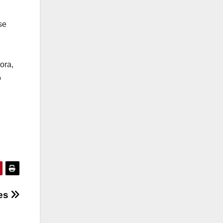
se
ora,
o
tes