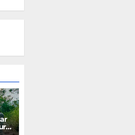
ar
ura