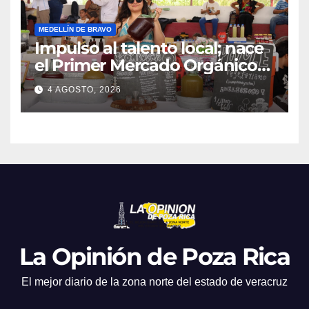
MEDELLÍN DE BRAVO
Impulso al talento local; nace
el Primer Mercado Orgánico
en Medellín
4 AGOSTO, 2026
La Opinión de Poza Rica
El mejor diario de la zona norte del estado de veracruz