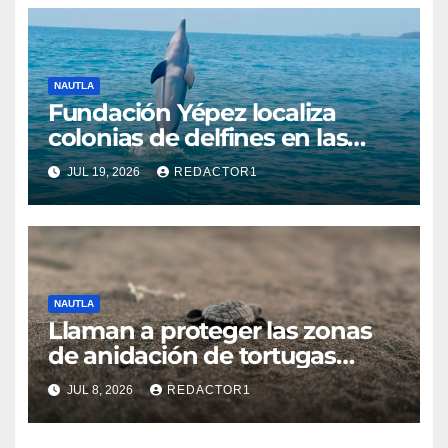
NAUTLA
Fundación Yépez localiza
colonias de delfines en las
costas de Nautla y fortalece su
JUL 19, 2026
REDACTOR1
monitoreo
NAUTLA
Llaman a proteger las zonas
de anidación de tortugas
marinas en playas de Nautla
JUL 8, 2026
REDACTOR1