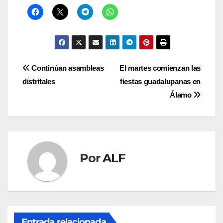
Navegación
Continúan asambleas
El martes comienzan las
distritales
fiestas guadalupanas en
de
Álamo
entradas
Por
ALF
Entrada relacionada