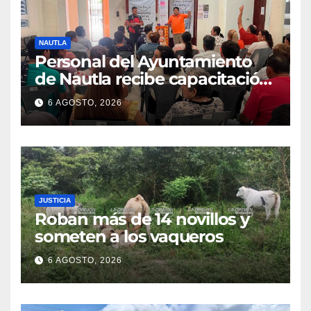
NAUTLA
Personal del Ayuntamiento
de Nautla recibe capacitación
en atención a emergencias
6 AGOSTO, 2026
JUSTICIA
Roban más de 14 novillos y
someten a los vaqueros
6 AGOSTO, 2026