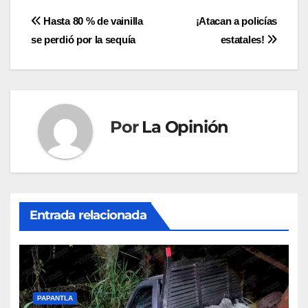
Navegación
Hasta 80 % de vainilla
¡Atacan a policías
se perdió por la sequía
estatales!
de
entradas
Por
La Opinión
Entrada relacionada
PAPANTLA