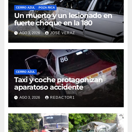
CERRO AZUL
POZA RICA
Un muerto y un lesionado en
fuerte choque en la 180
AGO 3, 2026
JOSÉ VERAZ
CERRO AZUL
Taxi y coche protagonizan
aparatoso accidente
AGO 3, 2026
REDACTOR1