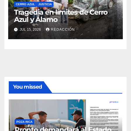
CERRO AZUL
JUSTICIA
Tragedia en límites de Cerro
Azul y Álamo
JUL 15, 2026
REDACCIÓN
You missed
POZA RICA
Pronto demandará al Estado