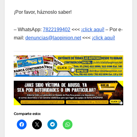
¡Por favor, háznoslo saber!
– WhatsApp:
7822199402
<<<
¡click aquí!
– Por e-
mail:
denuncias@laopinion.net
<<<
¡click aquí!
Comparte esto: