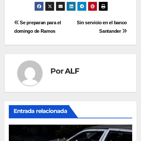
Navegación
Se preparan para el
Sin servicio en el banco
domingo de Ramos
Santander
de
entradas
Por
ALF
Entrada relacionada