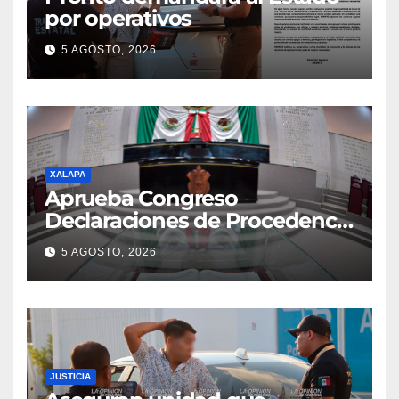
por operativos
5 AGOSTO, 2026
XALAPA
Aprueba Congreso
Declaraciones de Procedencia
en contra de dos munícipes
5 AGOSTO, 2026
JUSTICIA