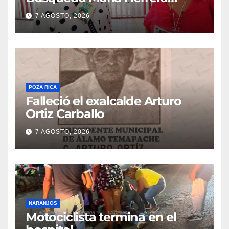
convoca a marcha
7 AGOSTO, 2026
POZA RICA
Falleció el exalcalde Arturo
Ortiz Carballo
7 AGOSTO, 2026
NARANJOS
Motociclista termina en el