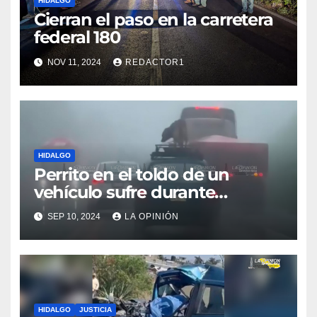
HIDALGO
Cierran el paso en la carretera
federal 180
NOV 11, 2024
REDACTOR1
HIDALGO
Perrito en el toldo de un
vehículo sufre durante
tormenta en la autopista
SEP 10, 2024
LA OPINIÓN
México-Tuxpan
HIDALGO
JUSTICIA