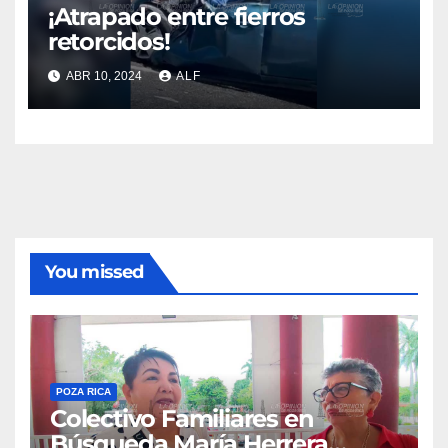
¡Atrapado entre fierros
retorcidos!
ABR 10, 2024
ALF
You missed
POZA RICA
Colectivo Familiares en
Búsqueda María Herrera