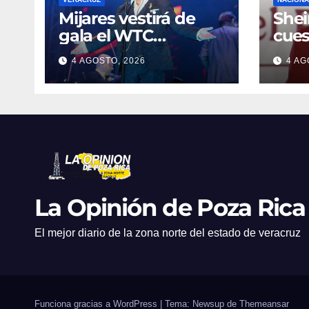
Mijares vestirá de
She
gala el WTC
cues
Veracruz con un
mili
4 AGOSTO, 2026
4 AG
monumental show
Gua
sinfónico por sus 10
años de gira
La Opinión de Poza Rica
El mejor diario de la zona norte del estado de veracruz
Funciona gracias a WordPress
|
Tema: Newsup de
Themeansar