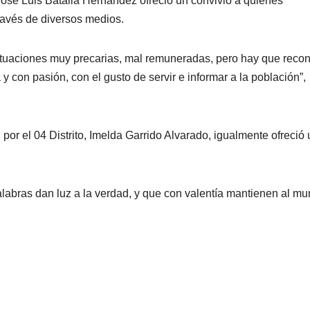
 José Luis Batalla Hernández ofreció un convivio a quienes
ravés de diversos medios.
ituaciones muy precarias, mal remuneradas, pero hay que reco
 y con pasión, con el gusto de servir e informar a la población”,
por el 04 Distrito, Imelda Garrido Alvarado, igualmente ofreció 
labras dan luz a la verdad, y que con valentía mantienen al m