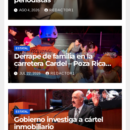
AGO 4, 2026
REDACTOR1
ESTATAL
Derrape de familia en la
carretera Cardel – Poza Rica
reaviva críticas por tardanza
JUL 22, 2026
REDACTOR1
de ambulancia municipal
ESTATAL
Gobierno investiga a cártel
inmobiliario