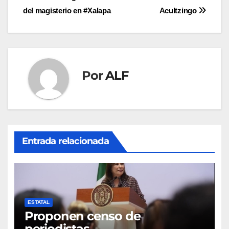
de
del magisterio en #Xalapa
Acultzingo
entradas
Por
ALF
Entrada relacionada
ESTATAL
Proponen censo de
periodistas