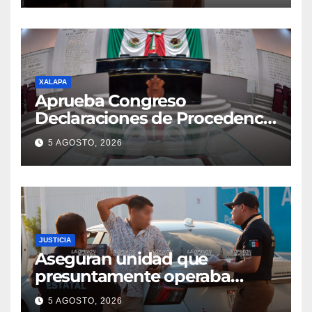
XALAPA
Aprueba Congreso
Declaraciones de Procedencia
en contra de dos munícipes
5 AGOSTO, 2026
JUSTICIA
Aseguran unidad que
presuntamente operaba
mediante aplicación digital en
5 AGOSTO, 2026
operativo de Transporte