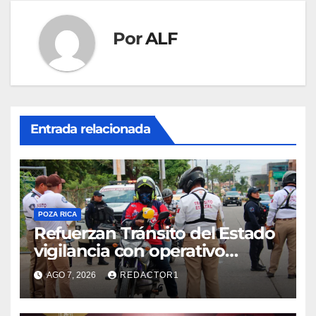
Por
ALF
Entrada relacionada
POZA RICA
Refuerzan Tránsito del Estado
vigilancia con operativo
sorpresa
AGO 7, 2026
REDACTOR1