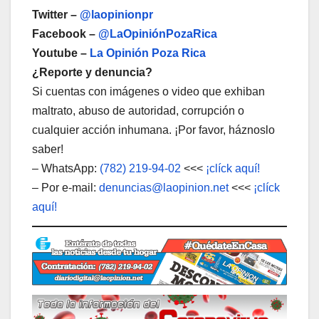
Twitter –
@laopinionpr
Facebook –
@LaOpiniónPozaRica
Youtube –
La Opinión Poza Rica
¿Reporte y denuncia?
Si cuentas con imágenes o video que exhiban
maltrato, abuso de autoridad, corrupción o
cualquier acción inhumana. ¡Por favor, háznoslo
saber!
– WhatsApp:
(782) 219-94-02
<<<
¡clíck aquí!
– Por e-mail:
denuncias@laopinion.net
<<<
¡clíck
aquí!