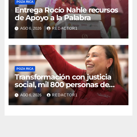
POZA RICA
Entrega Rocío Nahle recursos
de Apoyo a la Palabra
AGO 6, 2026
REDACTOR1
POZA RICA
Transformación con justicia
social, mil 800 personas de
siete municipios reciben
AGO 6, 2026
REDACTOR1
Apoyo a la Palabra: Rocío
Nahle