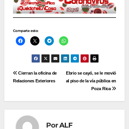
Comparte esto:
Navegación
Cierran la oficina de
Ebrio se cayó, se le movió
Relaciones Exteriores
al piso de la vía pública en
de
Poza Rica
entradas
Por
ALF